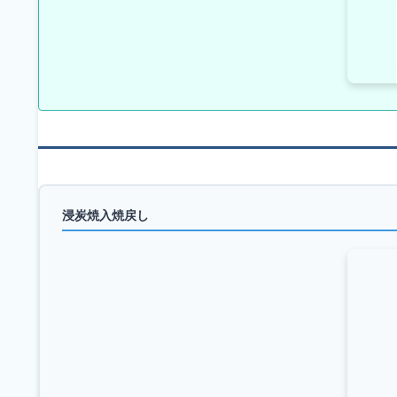
浸炭焼入焼戻し