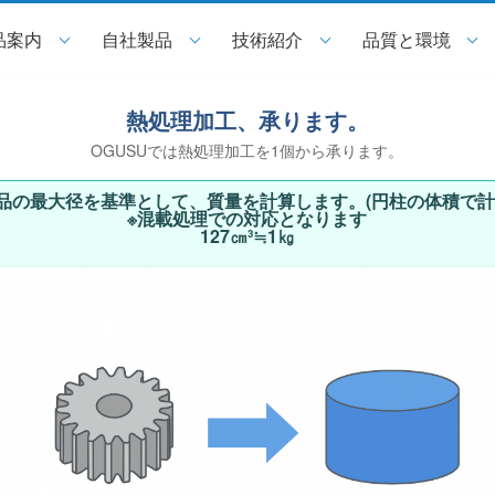
品案内
自社製品
技術紹介
品質と環境
熱処理加工、承ります。
OGUSUでは熱処理加工を1個から承ります。
品の最大径を基準として、質量を計算します。(円柱の体積で計
※混載処理での対応となります
127㎝³≒1㎏