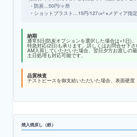
・防炭…50円/ヶ所
・ショットブラスト…15円/127㎝³ ※メディア指
納期
通常5日(防炭オプションを選択した場合は+1日)、
特急対応(2日)も承ります。詳しくはお問合せ下さ
AM入荷していただいた場合、翌日夕方お渡しの
土日処理も対応可能です。
品質検査
テストピースを御支給いただいた場合、表面硬度
焼入焼戻し（鉄）