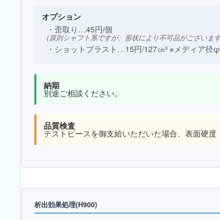
オプション
・歪取り…45円/個
(原則シャフト系ですが、形状により不可品がございます
・ショットブラスト…15円/127㎝³ ※メディア径φ
納期
別途ご相談ください。
品質検査
テストピースを御支給いただいた場合、表面硬度
析出効果処理(H900)