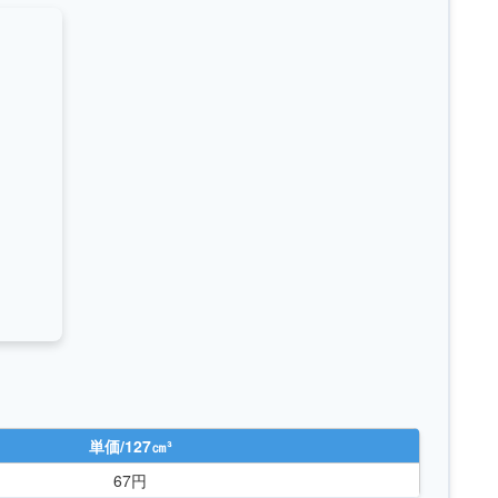
単価/127㎝³
67円