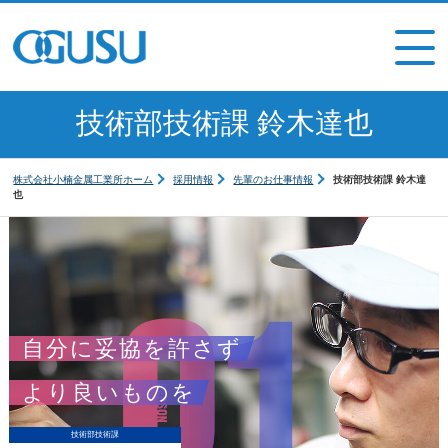
技術部技術課 鈴木達也
株式会社小楠金属工業所ホーム
採用情報
先輩のお仕事情報
技術部技術課 鈴木達
也
自分に妥協を許さず
より良いものを
技術部技術課