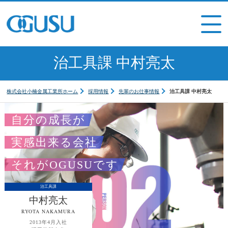
治工具課 中村亮太
株式会社小楠金属工業所ホーム
採用情報
先輩のお仕事情報
治工具課 中村亮太
自分の成長が
実感出来る会社
それがOGUSUです
治工具課
中村亮太
RYOTA NAKAMURA
2013年4月入社